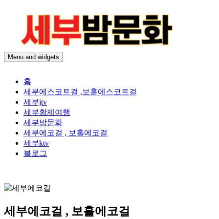
Skip
to
content
Menu and widgets
세
24시간 365일
부
홈
밤
세부에스코트걸 ,보홀에스코트걸
문
세부jtv
화
세부황제여행
|
세부밤문화
보
세부에코걸 , 보홀에코걸
홀
세부ktv
밤
블로그
문
화
세부에코걸 , 보홀에코걸