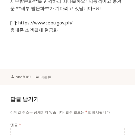
세부밤문화**를 만끽하러 떠나볼까요? 역동적이고 흥겨
운 **세부 밤문화**가 기다리고 있답니다~요!
[1]: https://www.cebu.gov.ph/
휴대폰 소액결제 현금화
Author
Categories
onoff363
미분류
답글 남기기
이메일 주소는 공개되지 않습니다.
필수 필드는
*
로 표시됩니다
댓글
*