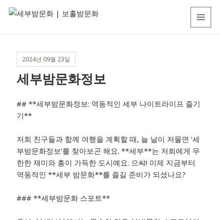
세
MENU
부
AND
WIDGETS
밤
2024년 09월 23일
문
세부밤문화정보
화
|
## **세부밤문화정보: 역동적인 세부 나이트라이프 즐기
보
기**
홀
밤
저희 친구들과 함께 여행을 계획할 때, 늘 날이 저물면 ‘세
부밤문화정보’를 찾아보곤 해요. **세부**는 저희에게 무
문
한한 재미와 흥이 가득한 도시예요. 으쌰! 이제 지금부터
화
역동적인 **세부 밤문화**를 즐길 준비가 되셨나요?
### **세부밤문화 스포트**