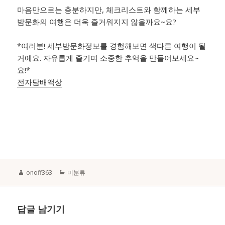
마음만으로는 충분하지만, 체크리스트와 함께하는 세부
밤문화의 여행은 더욱 즐거워지지 않을까요~요?
*여러분! 세부밤문화정보를 경험해보면 색다른 여행이 될
거예요. 자유롭게 즐기며 소중한 추억을 만들어보세요~
요!*
전자담배액상
Author
Categories
onoff363
미분류
답글 남기기