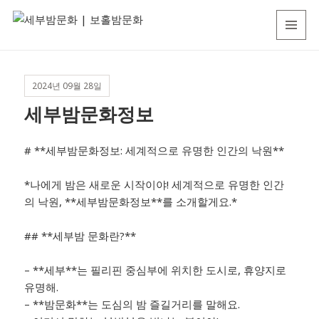
세
MENU
부
AND
WIDGETS
밤
2024년 09월 28일
문
세부밤문화정보
화
|
# **세부밤문화정보: 세계적으로 유명한 인간의 낙원**
보
홀
*나에게 밤은 새로운 시작이야! 세계적으로 유명한 인간
밤
의 낙원, **세부밤문화정보**를 소개할게요.*
문
## **세부밤 문화란?**
화
– **세부**는 필리핀 중심부에 위치한 도시로, 휴양지로
유명해.
– **밤문화**는 도심의 밤 즐길거리를 말해요.