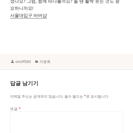
셨나요? 그럼, 함께 떠나볼까요? 놀 땐 활짝 웃는 것도 중
요하니까요!
서울대입구 바버샵
Author
Categories
onoff363
미분류
답글 남기기
이메일 주소는 공개되지 않습니다.
필수 필드는
*
로 표시됩니다
댓글
*