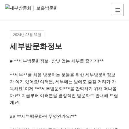
세
MENU
부
AND
WIDGETS
밤
2024년 08월 31일
문
세부밤문화정보
화
|
# **세부밤문화정보- 밤낮 없는 세부를 즐기자!**
보
홀
**세부**를 처음 방문하는 분들을 위한 세부밤문화정보
밤
가 여기 있어요! 여러분, 세부에는 밤에도 즐길 거리가 가
득해요! 이제 ***세부밤문화***를 만끽하기 위해 떠나볼
문
까요? 지금부터 여러분을 열정적인 밤문화로 안내해 드릴
화
게요!
## **세부밤문화란 무엇인가요?**