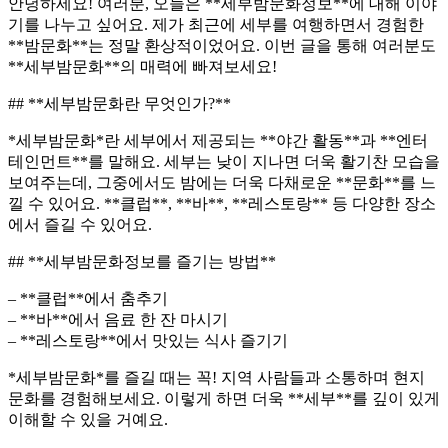
안녕하세요! 여러분, 오늘은 **세부밤문화정보**에 대해 이야
기를 나누고 싶어요. 제가 최근에 세부를 여행하면서 경험한
**밤문화**는 정말 환상적이었어요. 이번 글을 통해 여러분도
**세부밤문화**의 매력에 빠져보세요!
## **세부밤문화란 무엇인가?**
*세부밤문화*란 세부에서 제공되는 **야간 활동**과 **엔터
테인먼트**를 말해요. 세부는 낮이 지나면 더욱 활기찬 모습을
보여주는데, 그중에서도 밤에는 더욱 다채로운 **문화**를 느
낄 수 있어요. **클럽**, **바**, **레스토랑** 등 다양한 장소
에서 즐길 수 있어요.
## **세부밤문화정보를 즐기는 방법**
– **클럽**에서 춤추기
– **바**에서 음료 한 잔 마시기
– **레스토랑**에서 맛있는 식사 즐기기
*세부밤문화*를 즐길 때는 꼭! 지역 사람들과 소통하며 현지
문화를 경험해보세요. 이렇게 하면 더욱 **세부**를 깊이 있게
이해할 수 있을 거예요.