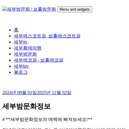
Skip
to
Menu and widgets
content
세
24시간 365일
부
홈
밤
세부에스코트걸 ,보홀에스코트걸
문
세부jtv
화
세부황제여행
|
세부밤문화
보
세부에코걸 , 보홀에코걸
홀
세부ktv
밤
블로그
문
화
2024년 09월 01일
2025년 12월 02일
세부밤문화정보
# **세부밤문화정보의 매력에 빠져보세요!**