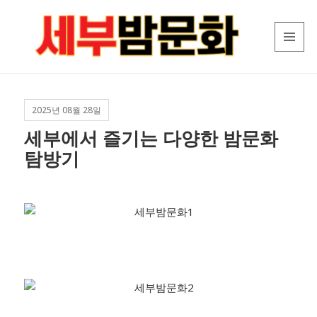
MENU
세
AND
WIDGETS
부
밤
2025년 08월 28일
문
세부에서 즐기는 다양한 밤문화
화
탐방기
|
보
홀
밤
문
화