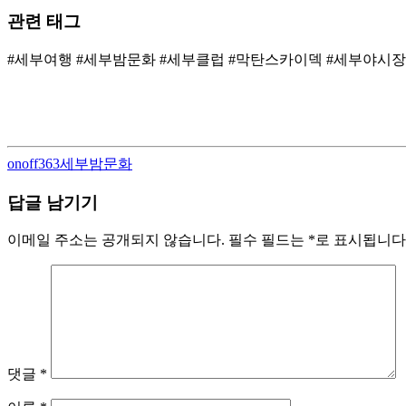
관련 태그
#세부여행 #세부밤문화 #세부클럽 #막탄스카이덱 #세부야시장 #
Author
Categories
onoff363
세부밤문화
답글 남기기
이메일 주소는 공개되지 않습니다.
필수 필드는
*
로 표시됩니다
댓글
*