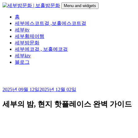
Skip
Menu and widgets
to
content
세
24시간 365일
홈
부
세부에스코트걸 ,보홀에스코트걸
밤
세부jtv
문
세부황제여행
화
세부밤문화
|
세부에코걸 , 보홀에코걸
보
세부ktv
홀
블로그
밤
문
화
2025년 09월 12일
2025년 12월 02일
세부의 밤, 현지 핫플레이스 완벽 가이드