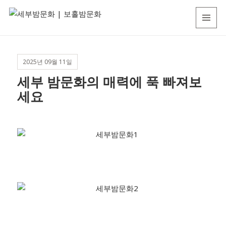
세
MENU
부
AND
WIDGETS
밤
2025년 09월 11일
문
세부 밤문화의 매력에 푹 빠져보
화
세요
|
보
홀
밤
문
화