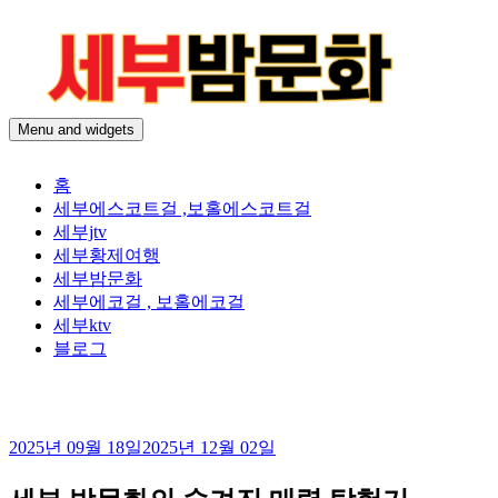
Skip
to
content
Menu and widgets
세
24시간 365일
부
홈
밤
세부에스코트걸 ,보홀에스코트걸
문
세부jtv
화
세부황제여행
|
세부밤문화
보
세부에코걸 , 보홀에코걸
홀
세부ktv
밤
블로그
문
화
2025년 09월 18일
2025년 12월 02일