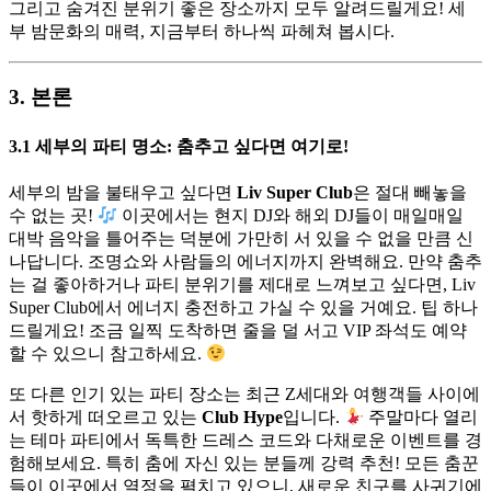
그리고 숨겨진 분위기 좋은 장소까지 모두 알려드릴게요! 세
부 밤문화의 매력, 지금부터 하나씩 파헤쳐 봅시다.
3. 본론
3.1 세부의 파티 명소: 춤추고 싶다면 여기로!
세부의 밤을 불태우고 싶다면
Liv Super Club
은 절대 빼놓을
수 없는 곳!
이곳에서는 현지 DJ와 해외 DJ들이 매일매일
대박 음악을 틀어주는 덕분에 가만히 서 있을 수 없을 만큼 신
나답니다. 조명쇼와 사람들의 에너지까지 완벽해요. 만약 춤추
는 걸 좋아하거나 파티 분위기를 제대로 느껴보고 싶다면, Liv
Super Club에서 에너지 충전하고 가실 수 있을 거예요. 팁 하나
드릴게요! 조금 일찍 도착하면 줄을 덜 서고 VIP 좌석도 예약
할 수 있으니 참고하세요.
또 다른 인기 있는 파티 장소는 최근 Z세대와 여행객들 사이에
서 핫하게 떠오르고 있는
Club Hype
입니다.
주말마다 열리
는 테마 파티에서 독특한 드레스 코드와 다채로운 이벤트를 경
험해보세요. 특히 춤에 자신 있는 분들께 강력 추천! 모든 춤꾼
들이 이곳에서 열정을 펼치고 있으니, 새로운 친구를 사귀기에