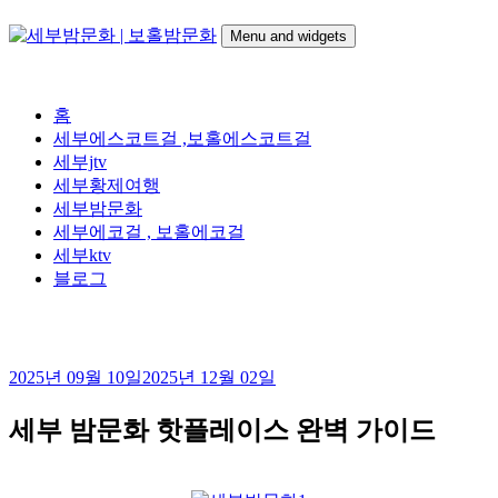
Skip
to
Menu and widgets
content
세
24시간 365일
부
홈
밤
세부에스코트걸 ,보홀에스코트걸
문
세부jtv
화
세부황제여행
|
세부밤문화
보
세부에코걸 , 보홀에코걸
홀
세부ktv
밤
블로그
문
화
2025년 09월 10일
2025년 12월 02일
세부 밤문화 핫플레이스 완벽 가이드