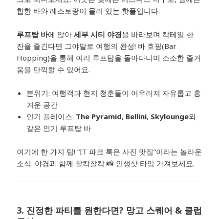
힙한 바와 레스토랑이 몰려 있는 핫플입니다.
루프탑 바
에 앉아
세부 시티 야경
을 바라보며 칵테일 한
잔을 즐긴다면 그야말로 여행의 완성! 바 호핑(Bar
Hopping)을 통해 여러 루프탑을 돌아다니며 소소한 즐거
움을 만끽할 수 있어요.
분위기: 여행객과 현지 청춘들이 어우러져 자유롭고 흥
겨운 공간
인기 플레이스:
The Pyramid
,
Bellini
,
Skylounge
와
같은 인기 루프탑 바
여기에 한 가지 팁! “IT 파크 룩은 사진 맛집”이라는 놀라운
소식. 야경과 함께 찰칵찰칵 📸 인생샷 타임 가져보세요.
3. 진정한 파티를 원한다면?
망고 스퀘어 & 클럽