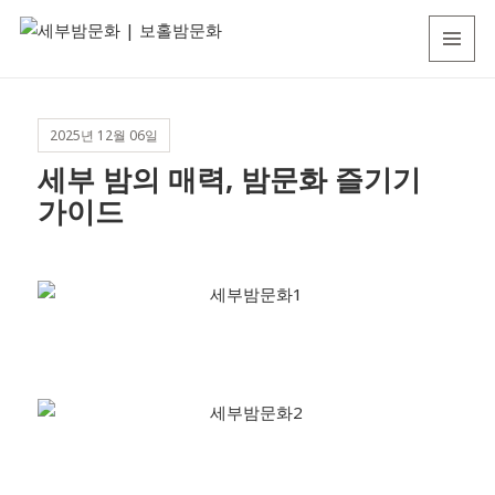
세
MENU
부
AND
WIDGETS
밤
2025년 12월 06일
문
세부 밤의 매력, 밤문화 즐기기
화
가이드
|
보
홀
밤
문
화