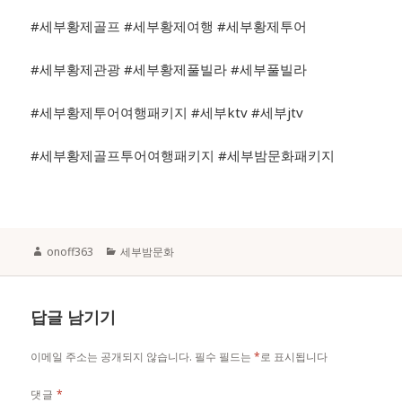
#세부황제골프 #세부황제여행 #세부황제투어
#세부황제관광 #세부황제풀빌라 #세부풀빌라
#세부황제투어여행패키지 #세부ktv #세부jtv
#세부황제골프투어여행패키지 #세부밤문화패키지
Author
Categories
onoff363
세부밤문화
답글 남기기
이메일 주소는 공개되지 않습니다.
필수 필드는
*
로 표시됩니다
댓글
*